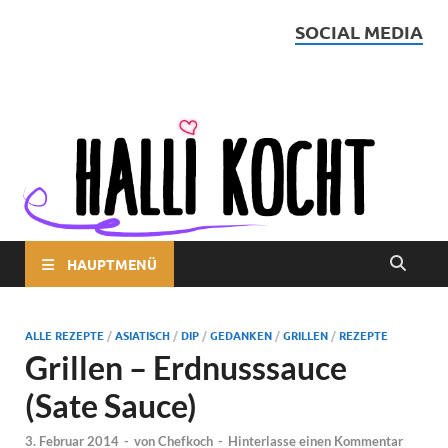
SOCIAL MEDIA
Halli kocht
HAUPTMENÜ
ALLE REZEPTE
/
ASIATISCH
/
DIP
/
GEDANKEN
/
GRILLEN
/
REZEPTE
Grillen – Erdnusssauce
(Sate Sauce)
3. Februar 2014
-
von
Chefkoch
-
Hinterlasse einen Kommentar