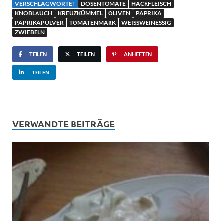
VERSCHLAGWORTET
DOSENTOMATE
HACKFLEISCH
KNOBLAUCH
KREUZKÜMMEL
OLIVEN
PAPRIKA
PAPRIKAPULVER
TOMATENMARK
WEISSWEINESSIG
ZWIEBELN
TEILEN
TEILEN
ANHEFTEN
TEILEN
VERWANDTE BEITRÄGE