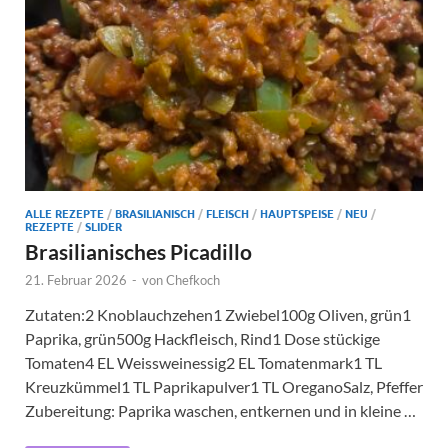
ALLE REZEPTE
/
BRASILIANISCH
/
FLEISCH
/
HAUPTSPEISE
/
NEU
/
REZEPTE
/
SLIDER
Brasilianisches Picadillo
21. Februar 2026
-
von
Chefkoch
Zutaten:2 Knoblauchzehen1 Zwiebel100g Oliven, grün1
Paprika, grün500g Hackfleisch, Rind1 Dose stückige
Tomaten4 EL Weissweinessig2 EL Tomatenmark1 TL
Kreuzkümmel1 TL Paprikapulver1 TL OreganoSalz, Pfeffer
Zubereitung: Paprika waschen, entkernen und in kleine …