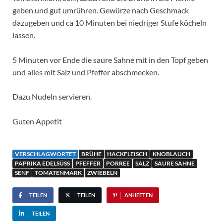
geben und gut umrühren. Gewürze nach Geschmack
dazugeben und ca 10 Minuten bei niedriger Stufe köcheln
lassen.
5 Minuten vor Ende die saure Sahne mit in den Topf geben
und alles mit Salz und Pfeffer abschmecken.
Dazu Nudeln servieren.
Guten Appetit
VERSCHLAGWORTET
BRÜHE
HACKFLEISCH
KNOBLAUCH
PAPRIKA EDELSÜSS
PFEFFER
PORREE
SALZ
SAURE SAHNE
SENF
TOMATENMARK
ZWIEBELN
TEILEN
TEILEN
ANHEFTEN
TEILEN