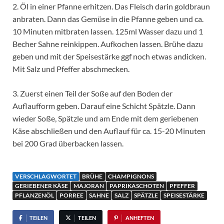
2. Öl in einer Pfanne erhitzen. Das Fleisch darin goldbraun
anbraten. Dann das Gemüse in die Pfanne geben und ca.
10 Minuten mitbraten lassen. 125ml Wasser dazu und 1
Becher Sahne reinkippen. Aufkochen lassen. Brühe dazu
geben und mit der Speisestärke ggf noch etwas andicken.
Mit Salz und Pfeffer abschmecken.
3. Zuerst einen Teil der Soße auf den Boden der
Auflaufform geben. Darauf eine Schicht Spätzle. Dann
wieder Soße, Spätzle und am Ende mit dem geriebenen
Käse abschließen und den Auflauf für ca. 15-20 Minuten
bei 200 Grad überbacken lassen.
VERSCHLAGWORTET
BRÜHE
CHAMPIGNONS
GERIEBENER KÄSE
MAJORAN
PAPRIKASCHOTEN
PFEFFER
PFLANZENÖL
PORREE
SAHNE
SALZ
SPÄTZLE
SPEISESTÄRKE
TEILEN
TEILEN
ANHEFTEN