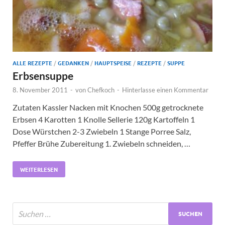
ALLE REZEPTE
/
GEDANKEN
/
HAUPTSPEISE
/
REZEPTE
/
SUPPE
Erbsensuppe
8. November 2011
-
von
Chefkoch
-
Hinterlasse einen Kommentar
Zutaten Kassler Nacken mit Knochen 500g getrocknete
Erbsen 4 Karotten 1 Knolle Sellerie 120g Kartoffeln 1
Dose Würstchen 2-3 Zwiebeln 1 Stange Porree Salz,
Pfeffer Brühe Zubereitung 1. Zwiebeln schneiden, …
WEITERLESEN