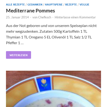
ALLE REZEPTE
/
GEDANKEN
/
HAUPTSPEISE
/
REZEPTE
/
VEGGIE
Mediterrane Pommes
25. Januar 2014
-
von
Chefkoch
-
Hinterlasse einen Kommentar
Aus der Not geboren und von unserem Speiseplan nicht
mehr wegzudenken. Zutaten 500g Kartoffeln 1 TL
Thymian 1 TL Oregano 5 EL Olivenöl 1 TL Salz 1/2 TL
Pfeffer 1 …
WEITERLESEN