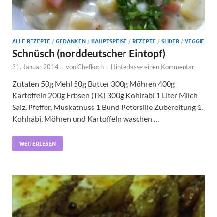
ALLE REZEPTE
/
GEDANKEN
/
HAUPTSPEISE
/
REZEPTE
/
SLIDER
/
VEGGIE
Schnüsch (norddeutscher Eintopf)
31. Januar 2014
-
von
Chefkoch
-
Hinterlasse einen Kommentar
Zutaten 50g Mehl 50g Butter 300g Möhren 400g
Kartoffeln 200g Erbsen (TK) 300g Kohlrabi 1 Liter Milch
Salz, Pfeffer, Muskatnuss 1 Bund Petersilie Zubereitung 1.
Kohlrabi, Möhren und Kartoffeln waschen …
WEITERLESEN