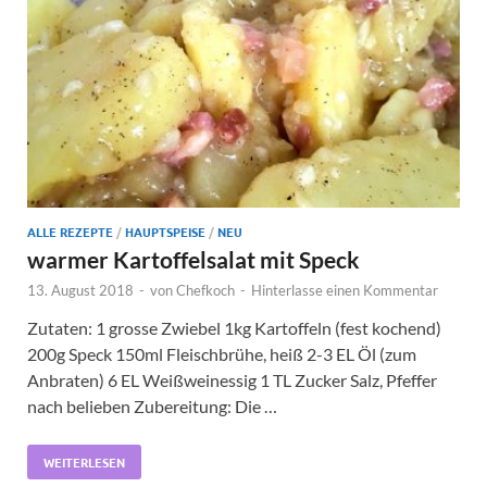
ALLE REZEPTE
/
HAUPTSPEISE
/
NEU
warmer Kartoffelsalat mit Speck
13. August 2018
-
von
Chefkoch
-
Hinterlasse einen Kommentar
Zutaten: 1 grosse Zwiebel 1kg Kartoffeln (fest kochend)
200g Speck 150ml Fleischbrühe, heiß 2-3 EL Öl (zum
Anbraten) 6 EL Weißweinessig 1 TL Zucker Salz, Pfeffer
nach belieben Zubereitung: Die …
WEITERLESEN