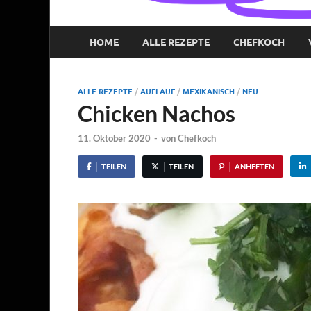
HOME
ALLE REZEPTE
CHEFKOCH
ALLE REZEPTE
/
AUFLAUF
/
MEXIKANISCH
/
NEU
Chicken Nachos
11. Oktober 2020
-
von
Chefkoch
TEILEN
TEILEN
ANHEFTEN