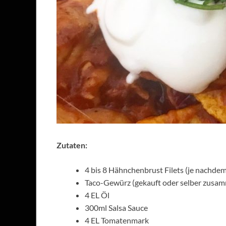
Zutaten:
4 bis 8 Hähnchenbrust Filets (je nachdem
Taco-Gewürz (gekauft oder selber zusa
4 EL Öl
300ml Salsa Sauce
4 EL Tomatenmark