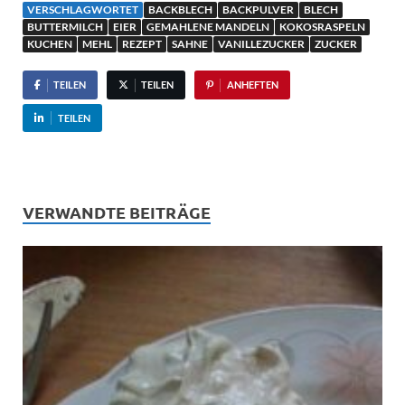
VERSCHLAGWORTET
BACKBLECH
BACKPULVER
BLECH
BUTTERMILCH
EIER
GEMAHLENE MANDELN
KOKOSRASPELN
KUCHEN
MEHL
REZEPT
SAHNE
VANILLEZUCKER
ZUCKER
TEILEN
TEILEN
ANHEFTEN
TEILEN
VERWANDTE BEITRÄGE