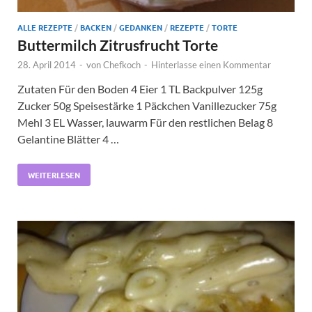
ALLE REZEPTE
/
BACKEN
/
GEDANKEN
/
REZEPTE
/
TORTE
Buttermilch Zitrusfrucht Torte
28. April 2014
-
von
Chefkoch
-
Hinterlasse einen Kommentar
Zutaten Für den Boden 4 Eier 1 TL Backpulver 125g
Zucker 50g Speisestärke 1 Päckchen Vanillezucker 75g
Mehl 3 EL Wasser, lauwarm Für den restlichen Belag 8
Gelantine Blätter 4 …
WEITERLESEN