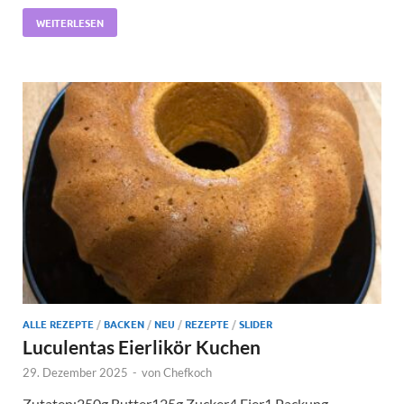
WEITERLESEN
ALLE REZEPTE
/
BACKEN
/
NEU
/
REZEPTE
/
SLIDER
Luculentas Eierlikör Kuchen
29. Dezember 2025
-
von
Chefkoch
Zutaten:250g Butter125g Zucker4 Eier1 Packung