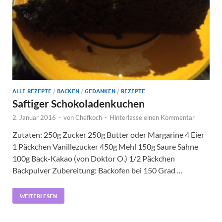
ALLE REZEPTE
/
BACKEN
/
GEDANKEN
/
REZEPTE
Saftiger Schokoladenkuchen
2. Januar 2016
-
von
Chefkoch
-
Hinterlasse einen Kommentar
Zutaten: 250g Zucker 250g Butter oder Margarine 4 Eier
1 Päckchen Vanillezucker 450g Mehl 150g Saure Sahne
100g Back-Kakao (von Doktor O.) 1/2 Päckchen
Backpulver Zubereitung: Backofen bei 150 Grad …
WEITERLESEN