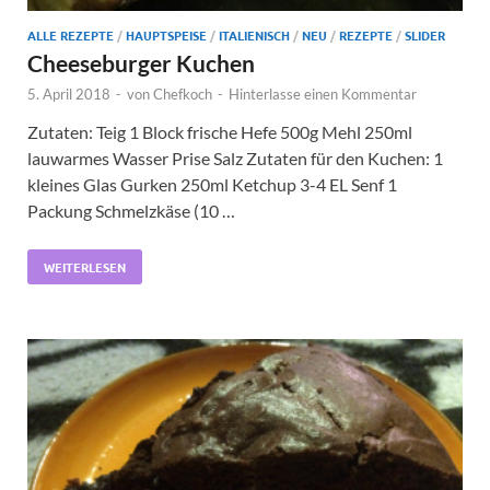
ALLE REZEPTE
/
HAUPTSPEISE
/
ITALIENISCH
/
NEU
/
REZEPTE
/
SLIDER
Cheeseburger Kuchen
5. April 2018
-
von
Chefkoch
-
Hinterlasse einen Kommentar
Zutaten: Teig 1 Block frische Hefe 500g Mehl 250ml
lauwarmes Wasser Prise Salz Zutaten für den Kuchen: 1
kleines Glas Gurken 250ml Ketchup 3-4 EL Senf 1
Packung Schmelzkäse (10 …
WEITERLESEN