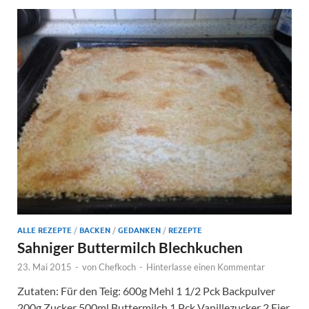
ALLE REZEPTE
/
BACKEN
/
GEDANKEN
/
REZEPTE
Sahniger Buttermilch Blechkuchen
23. Mai 2015
-
von
Chefkoch
-
Hinterlasse einen Kommentar
Zutaten: Für den Teig: 600g Mehl 1 1/2 Pck Backpulver
200g Zucker 500ml Buttermilch 1 Pck Vanillezucker 2 Eier