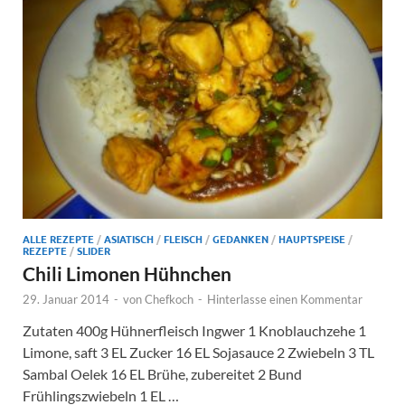
ALLE REZEPTE
/
ASIATISCH
/
FLEISCH
/
GEDANKEN
/
HAUPTSPEISE
/
REZEPTE
/
SLIDER
Chili Limonen Hühnchen
29. Januar 2014
-
von
Chefkoch
-
Hinterlasse einen Kommentar
Zutaten 400g Hühnerfleisch Ingwer 1 Knoblauchzehe 1
Limone, saft 3 EL Zucker 16 EL Sojasauce 2 Zwiebeln 3 TL
Sambal Oelek 16 EL Brühe, zubereitet 2 Bund
Frühlingszwiebeln 1 EL …