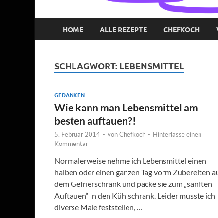
HOME
ALLE REZEPTE
CHEFKOCH
SCHLAGWORT:
LEBENSMITTEL
GEDANKEN
Wie kann man Lebensmittel am
besten auftauen?!
5. Februar 2014
-
von
Chefkoch
-
Hinterlasse einen
Kommentar
Normalerweise nehme ich Lebensmittel einen
halben oder einen ganzen Tag vorm Zubereiten a
dem Gefrierschrank und packe sie zum „sanften
Auftauen“ in den Kühlschrank. Leider musste ich
diverse Male feststellen, …