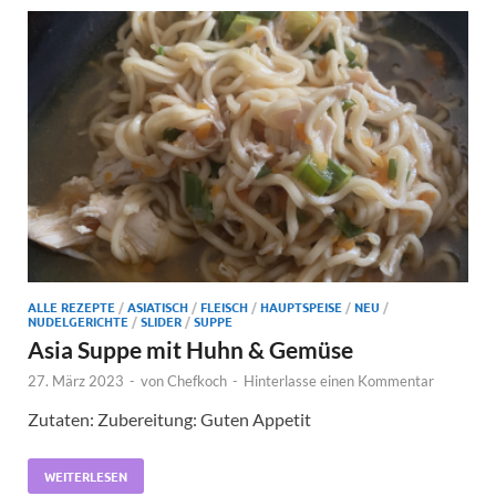
ALLE REZEPTE
/
ASIATISCH
/
FLEISCH
/
HAUPTSPEISE
/
NEU
/
NUDELGERICHTE
/
SLIDER
/
SUPPE
Asia Suppe mit Huhn & Gemüse
27. März 2023
-
von
Chefkoch
-
Hinterlasse einen Kommentar
Zutaten: Zubereitung: Guten Appetit
WEITERLESEN