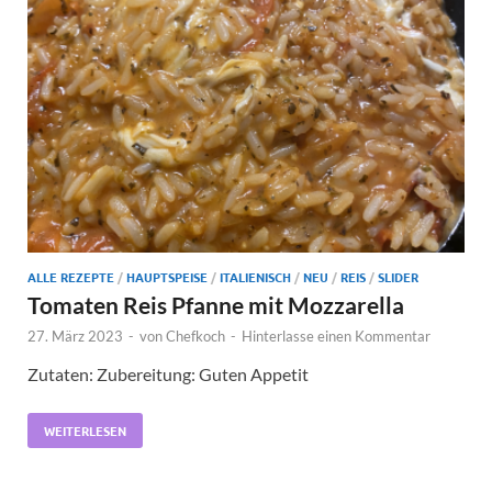
ALLE REZEPTE
/
HAUPTSPEISE
/
ITALIENISCH
/
NEU
/
REIS
/
SLIDER
Tomaten Reis Pfanne mit Mozzarella
27. März 2023
-
von
Chefkoch
-
Hinterlasse einen Kommentar
Zutaten: Zubereitung: Guten Appetit
WEITERLESEN