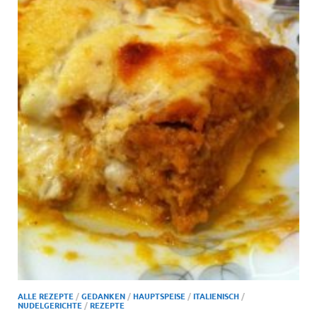
ALLE REZEPTE
/
GEDANKEN
/
HAUPTSPEISE
/
ITALIENISCH
/
NUDELGERICHTE
/
REZEPTE