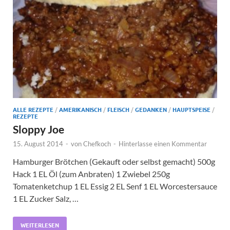
ALLE REZEPTE
/
AMERIKANISCH
/
FLEISCH
/
GEDANKEN
/
HAUPTSPEISE
/
REZEPTE
Sloppy Joe
15. August 2014
-
von
Chefkoch
-
Hinterlasse einen Kommentar
Hamburger Brötchen (Gekauft oder selbst gemacht) 500g
Hack 1 EL Öl (zum Anbraten) 1 Zwiebel 250g
Tomatenketchup 1 EL Essig 2 EL Senf 1 EL Worcestersauce
1 EL Zucker Salz, …
WEITERLESEN