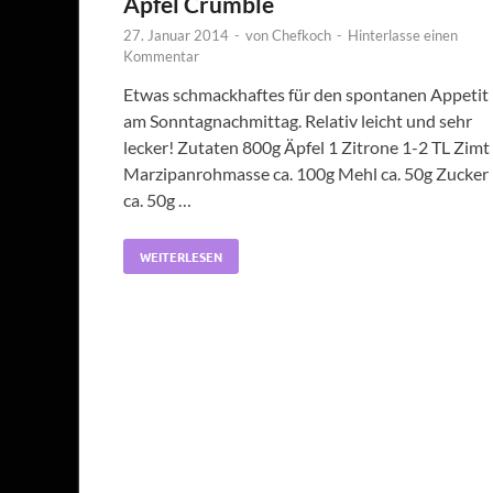
Apfel Crumble
27. Januar 2014
-
von
Chefkoch
-
Hinterlasse einen
Kommentar
Etwas schmackhaftes für den spontanen Appetit
am Sonntagnachmittag. Relativ leicht und sehr
lecker! Zutaten 800g Äpfel 1 Zitrone 1-2 TL Zimt
Marzipanrohmasse ca. 100g Mehl ca. 50g Zucker
ca. 50g …
WEITERLESEN