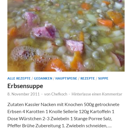
ALLE REZEPTE
/
GEDANKEN
/
HAUPTSPEISE
/
REZEPTE
/
SUPPE
Erbsensuppe
8. November 2011
-
von
Chefkoch
-
Hinterlasse einen Kommentar
Zutaten Kassler Nacken mit Knochen 500g getrocknete
Erbsen 4 Karotten 1 Knolle Sellerie 120g Kartoffeln 1
Dose Würstchen 2-3 Zwiebeln 1 Stange Porree Salz,
Pfeffer Brühe Zubereitung 1. Zwiebeln schneiden, …