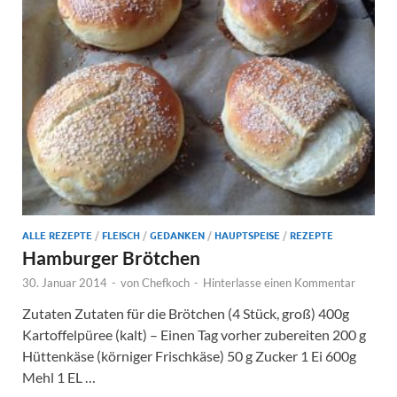
ALLE REZEPTE
/
FLEISCH
/
GEDANKEN
/
HAUPTSPEISE
/
REZEPTE
Hamburger Brötchen
30. Januar 2014
-
von
Chefkoch
-
Hinterlasse einen Kommentar
Zutaten Zutaten für die Brötchen (4 Stück, groß) 400g
Kartoffelpüree (kalt) – Einen Tag vorher zubereiten 200 g
Hüttenkäse (körniger Frischkäse) 50 g Zucker 1 Ei 600g
Mehl 1 EL …