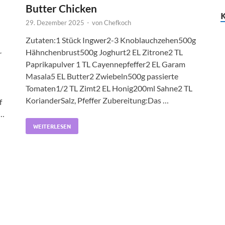
Butter Chicken
29. Dezember 2025
-
von
Chefkoch
Zutaten:1 Stück Ingwer2-3 Knoblauchzehen500g
Hähnchenbrust500g Joghurt2 EL Zitrone2 TL
r
Paprikapulver 1 TL Cayennepfeffer2 EL Garam
Masala5 EL Butter2 Zwiebeln500g passierte
Tomaten1/2 TL Zimt2 EL Honig200ml Sahne2 TL
KorianderSalz, Pfeffer Zubereitung:Das …
f
 …
WEITERLESEN