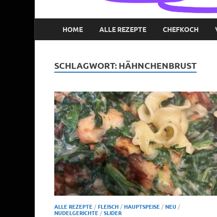
HOME
ALLE REZEPTE
CHEFKOCH
SCHLAGWORT:
HÄHNCHENBRUST
ALLE REZEPTE
/
FLEISCH
/
HAUPTSPEISE
/
NEU
/
NUDELGERICHTE
/
SLIDER