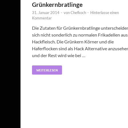
Grünkernbratlinge
31. Januar 2014
-
von
Chefkoch
-
Hinterlasse einen
Kommentar
Die Zutaten für Grünkernbratlinge unterscheide
sich nicht sonderlich zu normalen Frikadellen aus
Hackfleisch. Die Grünkern Körner und die
Haferflocken sind als Hack Alternative anzusehe
und der Rest wird wie bei …
WEITERLESEN