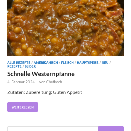
ALLE REZEPTE
/
AMERIKANISCH
/
FLEISCH
/
HAUPTSPEISE
/
NEU
/
REZEPTE
/
SLIDER
Schnelle Westernpfanne
4. Februar 2024
-
von
Chefkoch
Zutaten: Zubereitung: Guten Appetit
WEITERLESEN